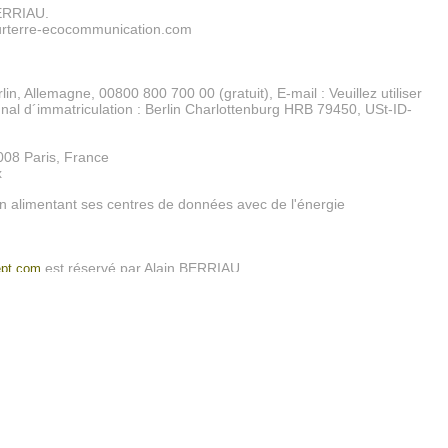
BERRIAU.
rterre-ecocommunication.com
in, Allemagne, 00800 800 700 00 (gratuit), E-mail : Veuillez utiliser
al d´immatriculation : Berlin Charlottenburg HRB 79450, USt-ID-
008 Paris, France
x
 alimentant ses centres de données avec de l'énergie
est réservé par Alain BERRIAU.
pt.com
es
s sont notamment protégées par la loi n° 78-87 du 6 janvier 1978,
l'article L. 226-13 du Code pénal et la Directive Européenne du 24
 éléments pris séparément relèvent de la législation française et
et plus largement de la propriété intellectuelle (incluant notamment
teur, du droit des marques, du droit des bases de données, etc.).
 représentation et de communication publique sont réservés, y
rgeables et représentations visuelles, photographiques et