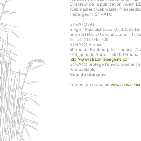
Directeur de la publication
: Alain 
Webmaster
: webmaster@lespiedsu
Hébergeur
: STRATO
STRATO AG
Siège : Pascalstrasse 10, 10587 Berl
notre STRATO ContactCenter, Tribun
Nr. DE 211 045 709
STRATO France :
68 rue du Faubourg St. Honoré, 75
140, quai de Sartel - 59100 Roubai
http://www.strato-hebergement.fr
STRATO protège l'environnement en
renouvelable.
Nom de domaine
Le nom de domaine
www.aggraconce
Protection des données personnell
En France, les données personnelle
la loi n° 2004-801 du 6 août 2004, 
octobre 1995.
Droit d'auteur & copyright
L'ensemble du site et chacun de ses
internationale sur le droit d'auteur 
la protection au titre du droit d'au
Tous les droits de reproduction, de
compris pour les documents télécha