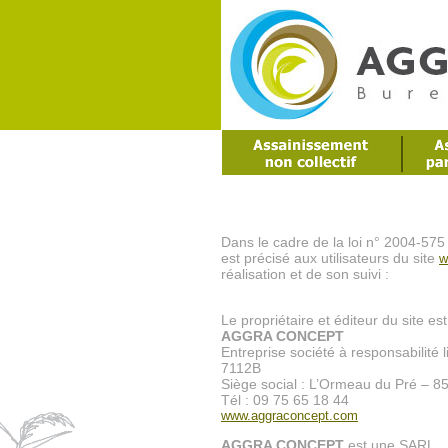
Dans le cadre de la loi n° 2004-575
est précisé aux utilisateurs du site
w
réalisation et de son suivi :
Le propriétaire et éditeur du site e
AGGRA CONCEPT
Entreprise société à responsabilit
7112B
Siège social : L’Ormeau du Pré – 85
Tél : 09 75 65 18 44
www.aggraconcept.com
AGGRA CONCEPT
est une SARL.